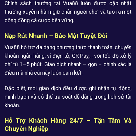
Chính sách thưởng tại Vua88 luôn được cập nhật
thường xuyên nhằm giữ chân người chơi và tạo ra một
cộng đồng cá cược bền vững.
Nạp Rút Nhanh – Bảo Mật Tuyệt Đối
Vua88 hỗ trợ đa dạng phương thức thanh toán: chuyển
khoản ngân hàng, ví điện tử, QR Pay,… với tốc độ xử lý
chỉ từ 1–5 phút. Giao dịch nhanh – gọn – chính xác là
điều mà nhà cái này luôn cam kết.
Đặc biệt, mọi giao dịch đều được ghi nhận tự động,
minh bạch và có thể tra soát dễ dàng trong lịch sử tài
khoản.
Hỗ Trợ Khách Hàng 24/7 – Tận Tâm Và
Chuyên Nghiệp