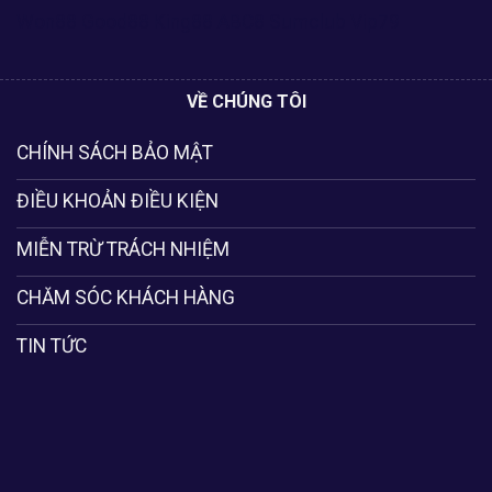
Won88
Good88
King88
ABC8
Sumclub
Vip79
VỀ CHÚNG TÔI
CHÍNH SÁCH BẢO MẬT
ĐIỀU KHOẢN ĐIỀU KIỆN
MIỄN TRỪ TRÁCH NHIỆM
CHĂM SÓC KHÁCH HÀNG
TIN TỨC