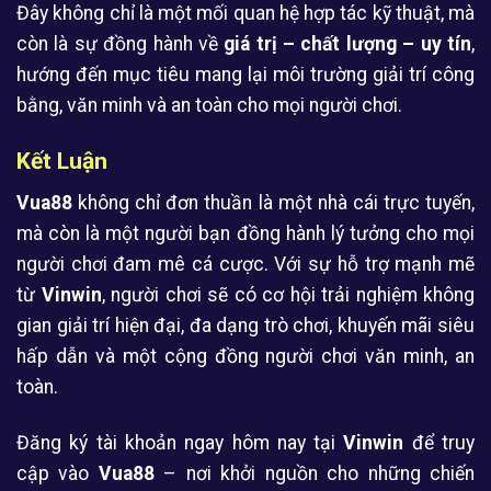
Đây không chỉ là một mối quan hệ hợp tác kỹ thuật, mà
còn là sự đồng hành về
giá trị – chất lượng – uy tín
,
hướng đến mục tiêu mang lại môi trường giải trí công
bằng, văn minh và an toàn cho mọi người chơi.
Kết Luận
Vua88
không chỉ đơn thuần là một nhà cái trực tuyến,
mà còn là một người bạn đồng hành lý tưởng cho mọi
người chơi đam mê cá cược. Với sự hỗ trợ mạnh mẽ
từ
Vinwin
, người chơi sẽ có cơ hội trải nghiệm không
gian giải trí hiện đại, đa dạng trò chơi, khuyến mãi siêu
hấp dẫn và một cộng đồng người chơi văn minh, an
toàn.
Đăng ký tài khoản ngay hôm nay tại
Vinwin
để truy
cập vào
Vua88
– nơi khởi nguồn cho những chiến