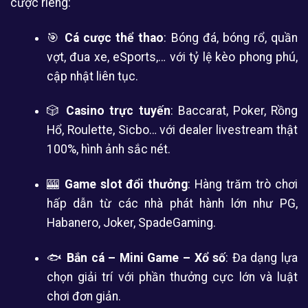
cược riêng:
🎯
Cá cược thể thao
: Bóng đá, bóng rổ, quần
vợt, đua xe, eSports,… với tỷ lệ kèo phong phú,
cập nhật liên tục.
🎲
Casino trực tuyến
: Baccarat, Poker, Rồng
Hổ, Roulette, Sicbo… với dealer livestream thật
100%, hình ảnh sắc nét.
🎰
Game slot đổi thưởng
: Hàng trăm trò chơi
hấp dẫn từ các nhà phát hành lớn như PG,
Habanero, Joker, SpadeGaming.
🐟
Bắn cá – Mini Game – Xổ số
: Đa dạng lựa
chọn giải trí với phần thưởng cực lớn và luật
chơi đơn giản.