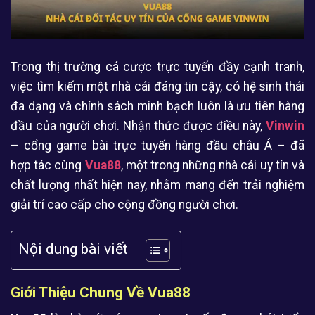
Trong thị trường cá cược trực tuyến đầy cạnh tranh,
việc tìm kiếm một nhà cái đáng tin cậy, có hệ sinh thái
đa dạng và chính sách minh bạch luôn là ưu tiên hàng
đầu của người chơi. Nhận thức được điều này,
Vinwin
– cổng game bài trực tuyến hàng đầu châu Á – đã
hợp tác cùng
Vua88
, một trong những nhà cái uy tín và
chất lượng nhất hiện nay, nhằm mang đến trải nghiệm
giải trí cao cấp cho cộng đồng người chơi.
Nội dung bài viết
Giới Thiệu Chung Về Vua88