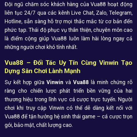
Đội ngũ chăm sóc khách hàng của Vua88 hoạt động
liên tục 24/7 qua các kênh Live Chat, Zalo, Telegram,
Hotline, sẵn sàng hỗ trợ mọi thắc mắc từ cơ bản đến
phức tạp. Thái độ phục vụ thân thiện, chuyên môn cao
là điểm cộng giúp Vua88 luôn làm hài lòng ngay cả
những người chơi khó tính nhất.
Vua88 – Đối Tác Uy Tín Cùng Vinwin Tạo
Dựng Sân Chơi Lành Mạnh
Sự kết hợp giữa
Vinwin
và
Vua88
là minh chứng rõ
ràng cho chiến lược phát triển bền vững của hai
thương hiệu trong lĩnh vực cá cược trực tuyến. Người
chơi khi truy cập Vinwin có thể dễ dàng kết nối với
Vua88 để tận hưởng hệ sinh thái game – cá cược trọn
gói, bảo mật, chất lượng cao.