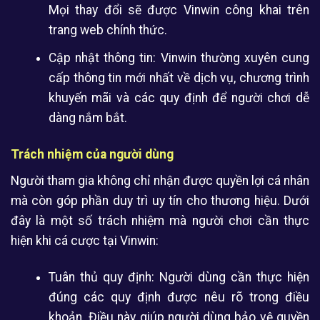
Mọi thay đổi sẽ được Vinwin công khai trên
trang web chính thức.
Cập nhật thông tin: Vinwin thường xuyên cung
cấp thông tin mới nhất về dịch vụ, chương trình
khuyến mãi và các quy định để người chơi dễ
dàng nắm bắt.
Trách nhiệm của người dùng
Người tham gia không chỉ nhận được quyền lợi cá nhân
mà còn góp phần duy trì uy tín cho thương hiệu. Dưới
đây là một số trách nhiệm mà người chơi cần thực
hiện khi cá cược tại Vinwin:
Tuân thủ quy định: Người dùng cần thực hiện
đúng các quy định được nêu rõ trong điều
khoản. Điều này giúp người dùng bảo vệ quyền