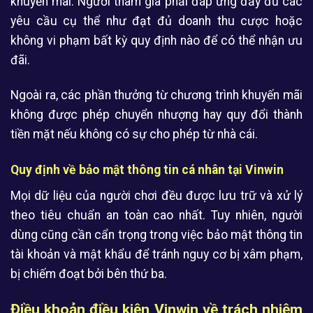
khuyến mãi. Người tham gia phải đáp ứng đầy đủ các
yêu cầu cụ thể như đạt đủ doanh thu cược hoặc
không vi phạm bất kỳ quy định nào để có thể nhận ưu
đãi.
Ngoài ra, các phần thưởng từ chương trình khuyến mãi
không được phép chuyển nhượng hay quy đổi thành
tiền mặt nếu không có sự cho phép từ nhà cái.
Quy định về bảo mật thông tin cá nhân tại Vinwin
Mọi dữ liệu của người chơi đều được lưu trữ và xử lý
theo tiêu chuẩn an toàn cao nhất. Tuy nhiên, người
dùng cũng cần cẩn trọng trong việc bảo mật thông tin
tài khoản và mật khẩu để tránh nguy cơ bị xâm phạm,
bị chiếm đoạt bởi bên thứ ba.
Điều khoản điều kiện Vinwin về trách nhiệm