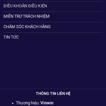
ĐIỀU KHOẢN ĐIỀU KIỆN
MIỄN TRỪ TRÁCH NHIỆM
CHĂM SÓC KHÁCH HÀNG
TIN TỨC
THÔNG TIN LIÊN HỆ
Thương hiệu:
Vinwin