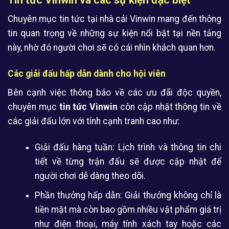
Chuyên mục tin tức tại nhà cái Vinwin mang đến thông
tin quan trọng về những sự kiện nổi bật tại nền tảng
này, nhờ đó người chơi sẽ có cái nhìn khách quan hơn.
Các giải đấu hấp dẫn dành cho hội viên
Bên cạnh việc thông báo về các ưu đãi độc quyền,
chuyên mục
tin tức Vinwin
còn cập nhật thông tin về
các giải đấu lớn với tính cạnh tranh cao như:
Giải đấu hàng tuần: Lịch trình và thông tin chi
tiết về từng trận đấu sẽ được cập nhật để
người chơi dễ dàng theo dõi.
Phần thưởng hấp dẫn: Giải thưởng không chỉ là
tiền mặt mà còn bao gồm nhiều vật phẩm giá trị
như điện thoại, máy tính xách tay hoặc các