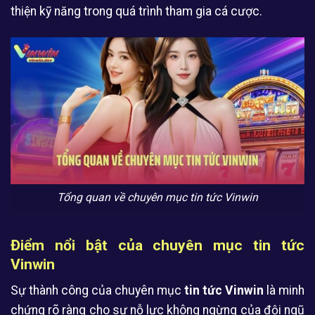
thiện kỹ năng trong quá trình tham gia cá cược.
Tổng quan về chuyên mục tin tức Vinwin
Điểm nổi bật của chuyên mục tin tức
Vinwin
Sự thành công của chuyên mục
tin tức Vinwin
là minh
chứng rõ ràng cho sự nỗ lực không ngừng của đội ngũ