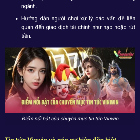
ngành.
Hướng dẫn người chơi xử lý các vấn đề liên
quan đến giao dịch tài chính như nạp hoặc rút
tiền.
Điểm nổi bật của chuyên mục tin tức Vinwin
Tin tức Vinwin và các sự kiện đặc biệt