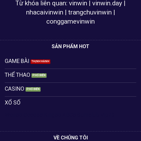
Từ khóa liên quan: vinwin | vinwin.day |
nhacaivinwin | trangchuvinwin |
conggamevinwin
SẢN PHẨM HOT
GAME BÀI
THỂ THAO
CASINO
XỔ SỐ
Won88
Good88
King88
ABC8
Sumclub
Vip79
VỀ CHÚNG TÔI