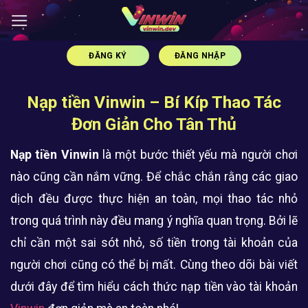
Chuyển
đến
nội
ĐĂNG KÝ
ĐĂNG NHẬP
dung
Nạp tiền Vinwin – Bí Kíp Thao Tác
Đơn Giản Cho Tân Thủ
Nạp tiền Vinwin
là một bước thiết yếu mà người chơi
nào cũng cần nắm vững. Để chắc chắn rằng các giao
dịch đều được thực hiện an toàn, mọi thao tác nhỏ
trong quá trình này đều mang ý nghĩa quan trọng. Bởi lẽ
chỉ cần một sai sót nhỏ, số tiền trong tài khoản của
người chơi cũng có thể bị mất. Cùng theo dõi bài viết
dưới đây để tìm hiểu cách thức nạp tiền vào tài khoản