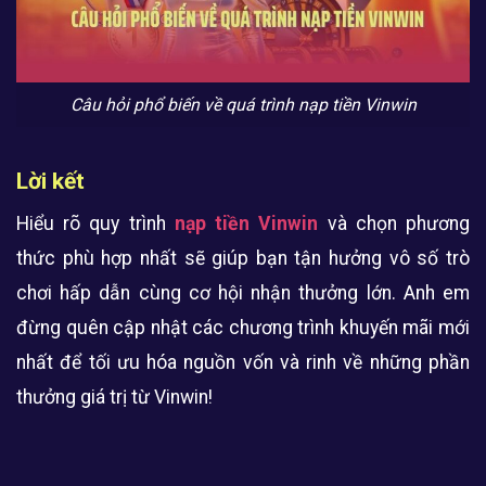
Câu hỏi phổ biến về quá trình nạp tiền Vinwin
Lời kết
Hiểu rõ quy trình
nạp tiền Vinwin
và chọn phương
thức phù hợp nhất sẽ giúp bạn tận hưởng vô số trò
chơi hấp dẫn cùng cơ hội nhận thưởng lớn. Anh em
đừng quên cập nhật các chương trình khuyến mãi mới
nhất để tối ưu hóa nguồn vốn và rinh về những phần
thưởng giá trị từ Vinwin!