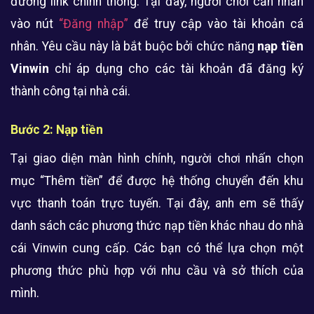
đường link chính thống. Tại đây, người chơi cần nhấn
vào nút
“Đăng nhập”
để truy cập vào tài khoản cá
nhân. Yêu cầu này là bắt buộc bởi chức năng
nạp tiền
Vinwin
chỉ áp dụng cho các tài khoản đã đăng ký
thành công tại nhà cái.
Bước 2: Nạp tiền
Tại giao diện màn hình chính, người chơi nhấn chọn
mục “Thêm tiền” để được hệ thống chuyển đến khu
vực thanh toán trực tuyến. Tại đây, anh em sẽ thấy
danh sách các phương thức nạp tiền khác nhau do nhà
cái Vinwin cung cấp. Các bạn có thể lựa chọn một
phương thức phù hợp với nhu cầu và sở thích của
mình.