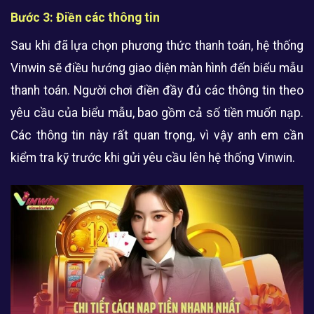
Bước 3: Điền các thông tin
Sau khi đã lựa chọn phương thức thanh toán, hệ thống
Vinwin sẽ điều hướng giao diện màn hình đến biểu mẫu
thanh toán. Người chơi điền đầy đủ các thông tin theo
yêu cầu của biểu mẫu, bao gồm cả số tiền muốn nạp.
Các thông tin này rất quan trọng, vì vậy anh em cần
kiểm tra kỹ trước khi gửi yêu cầu lên hệ thống Vinwin.