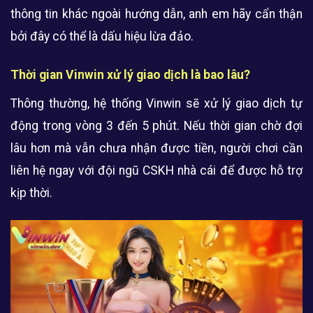
thông tin khác ngoài hướng dẫn, anh em hãy cẩn thận
bởi đây có thể là dấu hiệu lừa đảo.
Thời gian Vinwin xử lý giao dịch là bao lâu?
Thông thường, hệ thống Vinwin sẽ xử lý giao dịch tự
động trong vòng 3 đến 5 phút. Nếu thời gian chờ đợi
lâu hơn mà vẫn chưa nhận được tiền, người chơi cần
liên hệ ngay với đội ngũ CSKH nhà cái để được hỗ trợ
kịp thời.