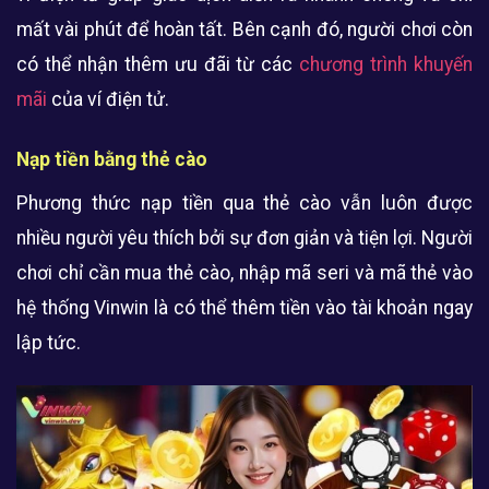
mất vài phút để hoàn tất. Bên cạnh đó, người chơi còn
có thể nhận thêm ưu đãi từ các
chương trình khuyến
mãi
của ví điện tử.
Nạp tiền bằng thẻ cào
Phương thức nạp tiền qua thẻ cào vẫn luôn được
nhiều người yêu thích bởi sự đơn giản và tiện lợi. Người
chơi chỉ cần mua thẻ cào, nhập mã seri và mã thẻ vào
hệ thống Vinwin là có thể thêm tiền vào tài khoản ngay
lập tức.