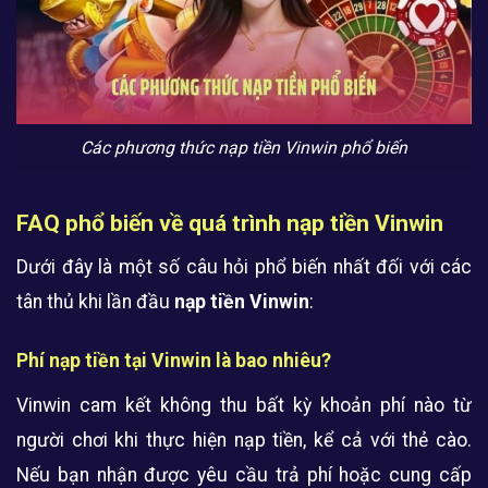
Các phương thức nạp tiền Vinwin phổ biến
FAQ phổ biến về quá trình nạp tiền Vinwin
Dưới đây là một số câu hỏi phổ biến nhất đối với các
tân thủ khi lần đầu
nạp tiền Vinwin
:
Phí nạp tiền tại Vinwin là bao nhiêu?
Vinwin cam kết không thu bất kỳ khoản phí nào từ
người chơi khi thực hiện nạp tiền, kể cả với thẻ cào.
Nếu bạn nhận được yêu cầu trả phí hoặc cung cấp