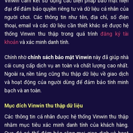
Vinwin cam kết sử dụng các biện pháp bảo mật hiện
đại để đảm bảo quyền riêng tư và dữ liệu cá nhân của
người chơi. Các thông tin như tên, địa chỉ, số điện
thoại, email và các dữ liệu cần thiết khác sẽ được hệ
thống Vinwin thu thập trong quá trình
đăng ký tài
khoản
và xác minh danh tính.
Chính nhờ
chính sách bảo mật Vinwin
này đã giúp nhà
cái cung cấp dịch vụ an toàn và chất lượng cao nhất.
Ngoài ra, nền tảng cũng thu thập dữ liệu về giao dịch
và hoạt động của người dùng để đảm bảo tính minh
bạch và an toàn.
Mục đích Vinwin thu thập dữ liệu
Các thông tin cá nhân được hệ thống Vinwin thu thập
nhằm mục tiêu xác minh danh tính của khách hàng.