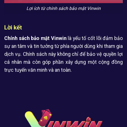
Lợi ích từ chính sách bảo mật Vinwin
Lời kết
Chính sách bảo mật Vinwin
là yếu tố cốt lõi đảm bảo
sự an tâm và tin tưởng từ phía người dùng khi tham gia
dịch vụ. Chính sách này không chỉ để bảo vệ quyền lợi
cá nhân mà còn góp phần xây dựng một cộng đồng
trực tuyến văn minh và an toàn.