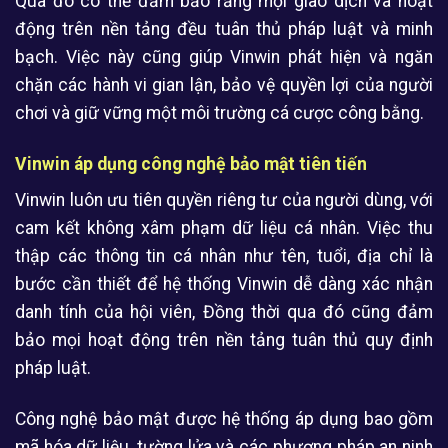
Qua đó có thể đảm bảo rằng mọi giao dịch và hoạt
động trên nền tảng đều tuân thủ pháp luật và minh
bạch. Việc này cũng giúp Vinwin phát hiện và ngăn
chặn các hành vi gian lận, bảo vệ quyền lợi của người
chơi và giữ vững một môi trường cá cược công bằng.
Vinwin áp dụng công nghệ bảo mật tiên tiến
Vinwin luôn ưu tiên quyền riêng tư của người dùng, với
cam kết không xâm phạm dữ liệu cá nhân. Việc thu
thập các thông tin cá nhân như tên, tuổi, địa chỉ là
bước cần thiết để hệ thống Vinwin dễ dàng xác nhận
danh tính của hội viên, Đồng thời qua đó cũng đảm
bảo mọi hoạt động trên nền tảng tuân thủ quy định
pháp luật.
Công nghệ bảo mật được hệ thống áp dụng bao gồm
mã hóa dữ liệu, tường lửa và các phương pháp an ninh