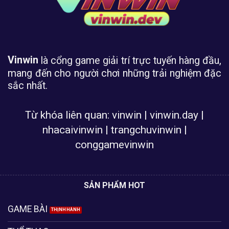
Vinwin
là cổng game giải trí trực tuyến hàng đầu,
mang đến cho người chơi những trải nghiệm đặc
sắc nhất.
Từ khóa liên quan: vinwin | vinwin.day |
nhacaivinwin | trangchuvinwin |
conggamevinwin
SẢN PHẨM HOT
GAME BÀI