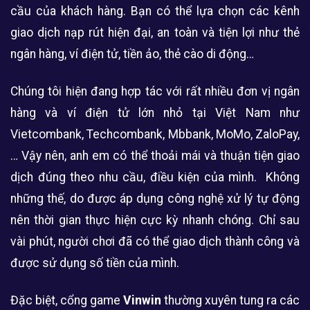
cầu của khách hàng. Bạn có thể lựa chọn các kênh
giao dịch nạp rút hiện đại, an toàn và tiện lợi như thẻ
ngân hàng, ví điện tử, tiền ảo, thẻ cào di động…
Chúng tôi hiện đang hợp tác với rất nhiều đơn vị ngân
hàng và ví điện tử lớn nhỏ tại Việt Nam như
Vietcombank, Techcombank, Mbbank, MoMo, ZaloPay,
… Vậy nên, anh em có thể thoải mái và thuận tiện giao
dịch đúng theo nhu cầu, điều kiện của mình.
Không
những thế, do được áp dụng công nghệ xử lý tự động
nên thời gian thực hiện cực kỳ nhanh chóng. Chỉ sau
vài phút, người chơi đã có thể giao dịch thành công và
được sử dụng số tiền của mình.
Đặc biệt, cổng game
Vinwin
thường xuyên tung ra các