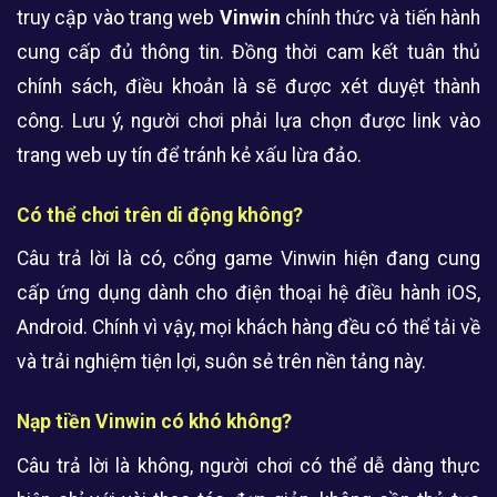
truy cập vào trang web
Vinwin
chính thức và tiến hành
cung cấp đủ thông tin. Đồng thời cam kết tuân thủ
chính sách, điều khoản là sẽ được xét duyệt thành
công. Lưu ý, người chơi phải lựa chọn được link vào
trang web uy tín để tránh kẻ xấu lừa đảo.
Có thể chơi trên di động không?
Câu trả lời là có, cổng game
Vinwin
hiện đang cung
cấp ứng dụng dành cho điện thoại hệ điều hành iOS,
Android. Chính vì vậy, mọi khách hàng đều có thể tải về
và trải nghiệm tiện lợi, suôn sẻ trên nền tảng này.
Nạp tiền Vinwin có khó không?
Câu trả lời là không, người chơi có thể dễ dàng thực