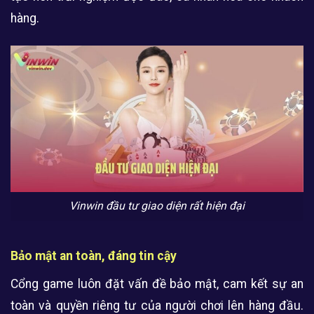
hàng.
Vinwin đầu tư giao diện rất hiện đại
Bảo mật an toàn, đáng tin cậy
Cổng game luôn đặt vấn đề bảo mật, cam kết sự an
toàn và quyền riêng tư của người chơi lên hàng đầu.