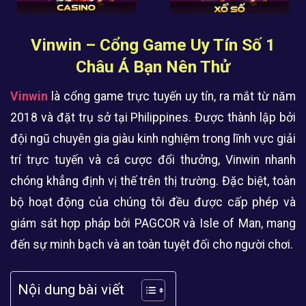
Vinwin – Cổng Game Uy Tín Số 1
Châu Á Bạn Nên Thử
Vinwin
là cổng game trực tuyến uy tín, ra mắt từ năm
2018 và đặt trụ sở tại Philippines. Được thành lập bởi
đội ngũ chuyên gia giàu kinh nghiệm trong lĩnh vực giải
trí trực tuyến và cá cược đổi thưởng, Vinwin nhanh
chóng khẳng định vị thế trên thị trường. Đặc biệt, toàn
bộ hoạt động của chúng tôi đều được cấp phép và
giám sát hợp pháp bởi PAGCOR và Isle of Man, mang
đến sự minh bạch và an toàn tuyệt đối cho người chơi.
Nội dung bài viết