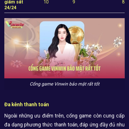
giám sát
10
9
8
24/24
Cổng game Vinwin bảo mật rất tốt
Đa kênh thanh toán
Ngoài những ưu điểm trên, cổng game còn cung cấp
đa dạng phương thức thanh toán, đáp ứng đầy đủ nhu