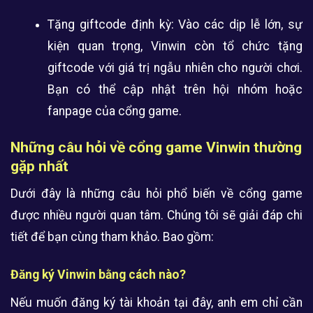
Tặng giftcode định kỳ: Vào các dịp lễ lớn, sự
kiện quan trọng,
Vinwin
còn tổ chức tặng
giftcode với giá trị ngẫu nhiên cho người chơi.
Bạn có thể cập nhật trên hội nhóm hoặc
fanpage của cổng game​.
Những câu hỏi về cổng game Vinwin thường
gặp nhất
Dưới đây là những câu hỏi phổ biến về cổng game
được nhiều người quan tâm. Chúng tôi sẽ giải đáp chi
tiết để bạn cùng tham khảo. Bao gồm:
Đăng ký Vinwin bằng cách nào?
Nếu muốn đăng ký tài khoản tại đây, anh em chỉ cần