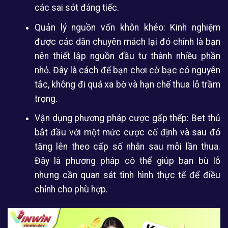
các sai sót đáng tiếc.
Quản lý nguồn vốn khôn khéo: Kinh nghiệm
được các dân chuyên mách lại đó chính là bạn
nên thiết lập nguồn đầu tư thành nhiều phần
nhỏ. Đây là cách để bạn chơi cờ bạc có nguyên
tắc, không đi quá xa bờ và hạn chế thua lỗ trầm
trọng.
Vận dụng phương pháp cược gấp thếp: Bet thủ
bắt đầu với một mức cược cố định và sau đó
tăng lên theo cấp số nhân sau mỗi lần thua.
Đây là phương pháp có thể giúp bạn bù lỗ
nhưng cần quan sát tình hình thực tế để điều
chỉnh cho phù hợp.