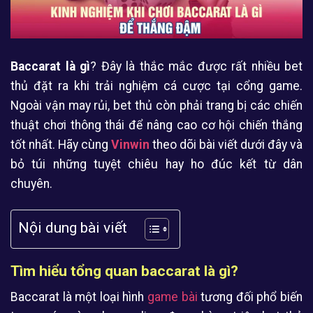
Baccarat là gì
? Đây là thắc mắc được rất nhiều bet
thủ đặt ra khi trải nghiệm cá cược tại cổng game.
Ngoài vận may rủi, bet thủ còn phải trang bị các chiến
thuật chơi thông thái để nâng cao cơ hội chiến thắng
tốt nhất. Hãy cùng
Vinwin
theo dõi bài viết dưới đây và
bỏ túi những tuyệt chiêu hay ho đúc kết từ dân
chuyên.
Nội dung bài viết
Tìm hiểu tổng quan baccarat là gì?
Baccarat là một loại hình
game bài
tương đối phổ biến