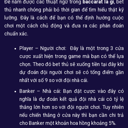
Để nắm được các thuật ngữ trong
baccarat là gì
, bet
thủ nhanh chóng phải bỏ thời gian để tìm hiểu thật kỹ
lưỡng. Đây là cách để bạn có thể định hướng cuộc
chơi một cách chủ động và đưa ra các phán đoán
chuẩn xác.
Player – Người chơi: Đây là một trong 3 cửa
cược xuất hiện trong game mà bạn có thể lựa
chọn. Theo đó bet thủ sẽ xuống tiền tại đây khi
dự đoán đội người chơi sẽ có tổng điểm gần
nhất với số 9 so với đội nhà cái.
Banker – Nhà cái: Bạn đặt cược vào đây có
nghĩa là dự đoán kết quả đội nhà cái có tỷ lệ
thắng lớn hơn so với đội người chơi. Tuy nhiên
nếu chiến thắng ở cửa này thì bạn cần chi trả
cho Banker một khoản hoa hồng khoảng 5%.