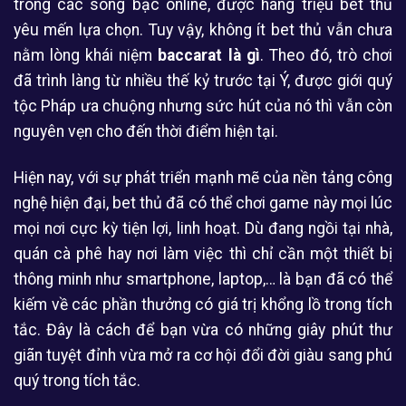
trong các sòng bạc online, được hàng triệu bet thủ
yêu mến lựa chọn. Tuy vậy, không ít bet thủ vẫn chưa
nằm lòng khái niệm
baccarat là gì
. Theo đó, trò chơi
đã trình làng từ nhiều thế kỷ trước tại Ý, được giới quý
tộc Pháp ưa chuộng nhưng sức hút của nó thì vẫn còn
nguyên vẹn cho đến thời điểm hiện tại.
Hiện nay, với sự phát triển mạnh mẽ của nền tảng công
nghệ hiện đại, bet thủ đã có thể chơi game này mọi lúc
mọi nơi cực kỳ tiện lợi, linh hoạt. Dù đang ngồi tại nhà,
quán cà phê hay nơi làm việc thì chỉ cần một thiết bị
thông minh như smartphone, laptop,… là bạn đã có thể
kiếm về các phần thưởng có giá trị khổng lồ trong tích
tắc. Đây là cách để bạn vừa có những giây phút thư
giãn tuyệt đỉnh vừa mở ra cơ hội đổi đời giàu sang phú
quý trong tích tắc.