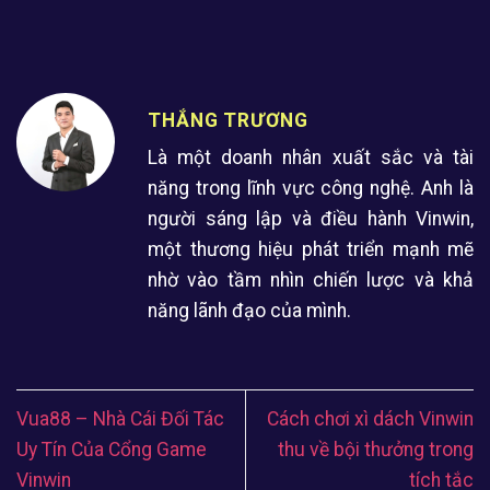
THẮNG TRƯƠNG
Là một doanh nhân xuất sắc và tài
năng trong lĩnh vực công nghệ. Anh là
người sáng lập và điều hành Vinwin,
một thương hiệu phát triển mạnh mẽ
nhờ vào tầm nhìn chiến lược và khả
năng lãnh đạo của mình.
Vua88 – Nhà Cái Đối Tác
Cách chơi xì dách Vinwin
Uy Tín Của Cổng Game
thu về bội thưởng trong
Vinwin
tích tắc