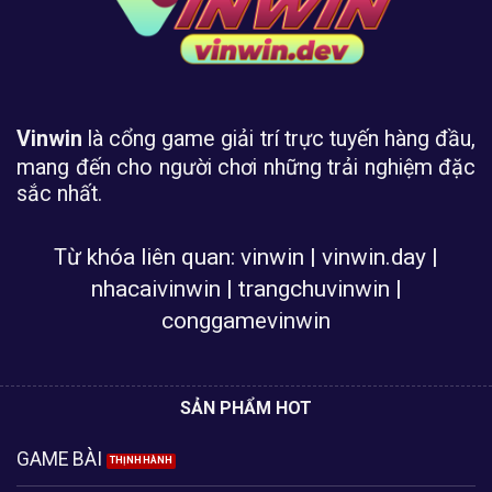
Vinwin
là cổng game giải trí trực tuyến hàng đầu,
mang đến cho người chơi những trải nghiệm đặc
sắc nhất.
Từ khóa liên quan: vinwin | vinwin.day |
nhacaivinwin | trangchuvinwin |
conggamevinwin
SẢN PHẨM HOT
GAME BÀI