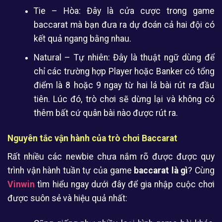
Tie – Hòa: Đây là cửa cược trong game
baccarat mà bạn đưa ra dự đoán cả hai đội có
kết quả ngang bằng nhau.
Natural – Tự nhiên: Đây là thuật ngữ dùng để
chỉ các trường hợp Player hoặc Banker có tổng
điểm là 8 hoặc 9 ngay từ hai lá bài rút ra đầu
tiên. Lúc đó, trò chơi sẽ dừng lại và không có
thêm bất cứ quân bài nào được rút ra.
Nguyên tắc vận hành của trò chơi Baccarat
Rất nhiều các newbie chưa nắm rõ được được quy
trình vận hành tuần tự của game
baccarat là gì
? Cùng
Vinwin
tìm hiểu ngay dưới đây để gia nhập cuộc chơi
được suôn sẻ và hiệu quả nhất: