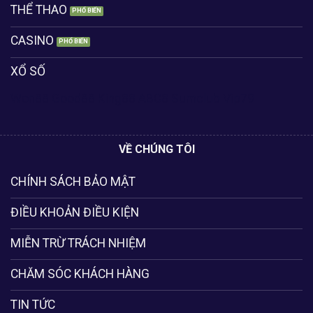
THỂ THAO
CASINO
XỔ SỐ
Won88
Good88
King88
ABC8
Sumclub
Vip79
VỀ CHÚNG TÔI
CHÍNH SÁCH BẢO MẬT
ĐIỀU KHOẢN ĐIỀU KIỆN
MIỄN TRỪ TRÁCH NHIỆM
CHĂM SÓC KHÁCH HÀNG
TIN TỨC