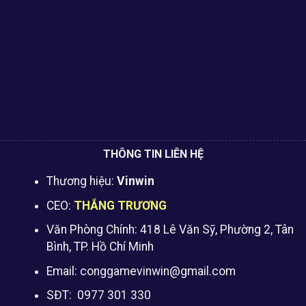
THÔNG TIN LIÊN HỆ
Thương hiệu:
Vinwin
CEO:
THẮNG TRƯƠNG
Văn Phòng Chính:
418 Lê Văn Sỹ, Phường 2, Tân
Bình, TP. Hồ Chí Minh
Email:
conggamevinwin@gmail.com
SĐT: 0977 301 330