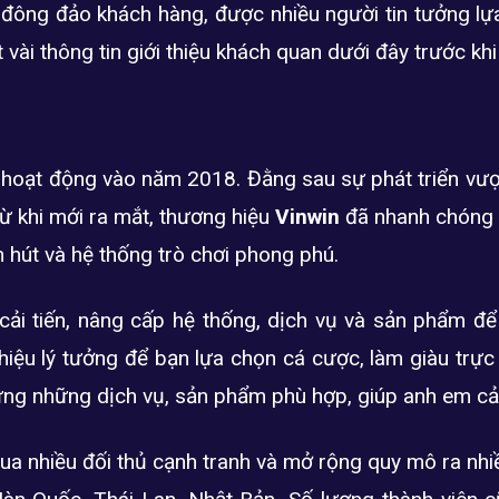
 đông đảo khách hàng, được nhiều người tin tưởng lựa 
ài thông tin giới thiệu khách quan dưới đây trước khi
 hoạt động vào năm 2018. Đằng sau sự phát triển vượt
ừ khi mới ra mắt, thương hiệu
Vinwin
đã nhanh chóng 
n hút và hệ thống trò chơi phong phú.
cải tiến, nâng cấp hệ thống, dịch vụ và sản phẩm đ
hiệu lý tưởng để bạn lựa chọn cá cược, làm giàu trực
ựng những dịch vụ, sản phẩm phù hợp, giúp anh em cảm
qua nhiều đối thủ cạnh tranh và mở rộng quy mô ra nhi