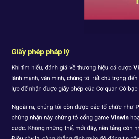
Giấy phép pháp lý
Khi tìm hiểu, đánh giá về thương hiệu cá cược
V
lành mạnh, văn minh, chúng tôi rất chú trọng đến 
lực để nhận được giấy phép của Cơ quan Cờ bạc M
Ngoài ra, chúng tôi còn được các tổ chức như 
chứng nhận này chứng tỏ cổng game
Vinwin
hoạ
cược.
Không những thế, mới đây, nền tảng còn 
Điều này lại càng khẳng định mức độ đáng tin cậ