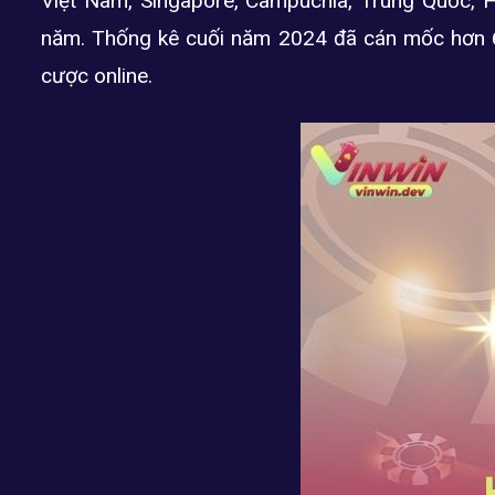
Việt Nam, Singapore, Campuchia, Trung Quốc, 
năm. Thống kê cuối năm 2024 đã cán mốc hơn 6.
cược online.