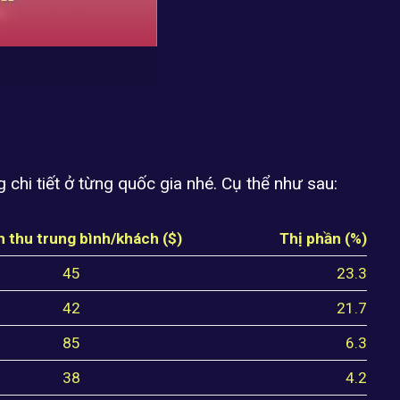
chi tiết ở từng quốc gia nhé. Cụ thể như sau:
 thu trung bình/khách ($)
Thị phần (%)
45
23.3
42
21.7
85
6.3
38
4.2