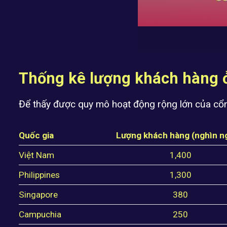
Thống kê lượng khách hàng ở
Để thấy được quy mô hoạt động rộng lớn của cổng
Quốc gia
Lượng khách hàng (nghìn n
Việt Nam
1,400
Philippines
1,300
Singapore
380
Campuchia
250