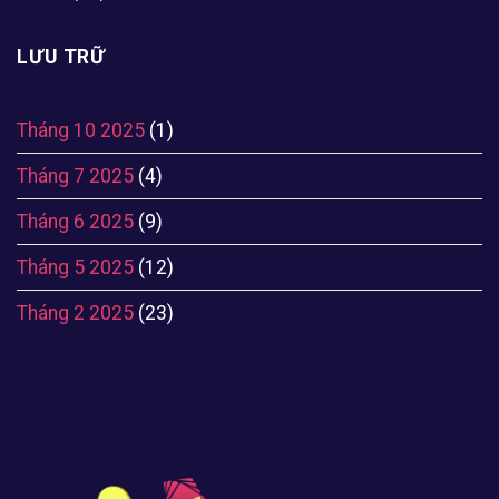
LƯU TRỮ
Tháng 10 2025
(1)
Tháng 7 2025
(4)
Tháng 6 2025
(9)
Tháng 5 2025
(12)
Tháng 2 2025
(23)