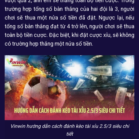
vượt quá 2, anh em sẽ thắng toàn bộ tiền cược. Trong
trường hợp tổng số bàn thắng của hai đội là 3, người
chơi sẽ thua một nửa số tiền đã đặt. Ngược lại, nếu
tổng số bàn thắng đạt từ 4 trở lên, người chơi sẽ thua
toàn bộ tiền cược. Đặc biệt, khi đặt cược xỉu, sẽ không
có trường hợp thắng một nửa số tiền.
Vinwin hướng dẫn cách đánh kèo tài xỉu 2.5/3 siêu chi
tiết