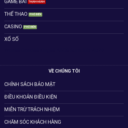
GAME BÀI
THỂ THAO
CASINO
XỔ SỐ
Won88
Good88
King88
ABC8
Sumclub
Vip79
VỀ CHÚNG TÔI
CHÍNH SÁCH BẢO MẬT
ĐIỀU KHOẢN ĐIỀU KIỆN
MIỄN TRỪ TRÁCH NHIỆM
CHĂM SÓC KHÁCH HÀNG