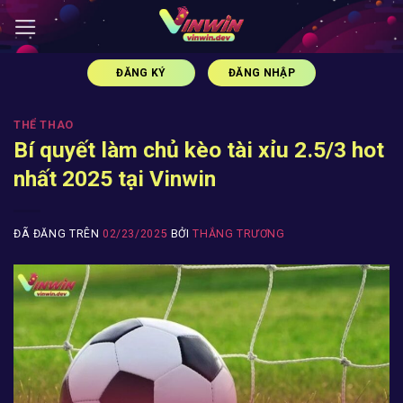
Chuyển
đến
nội
ĐĂNG KÝ
ĐĂNG NHẬP
dung
THỂ THAO
Bí quyết làm chủ kèo tài xỉu 2.5/3 hot
nhất 2025 tại Vinwin
ĐÃ ĐĂNG TRÊN
02/23/2025
BỞI
THẮNG TRƯƠNG