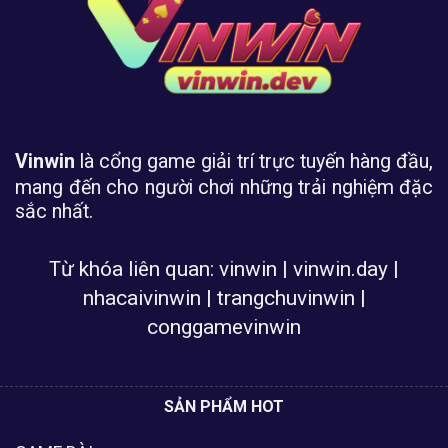
Vinwin
là cổng game giải trí trực tuyến hàng đầu,
mang đến cho người chơi những trải nghiệm đặc
sắc nhất.
Từ khóa liên quan: vinwin | vinwin.day |
nhacaivinwin | trangchuvinwin |
conggamevinwin
SẢN PHẨM HOT