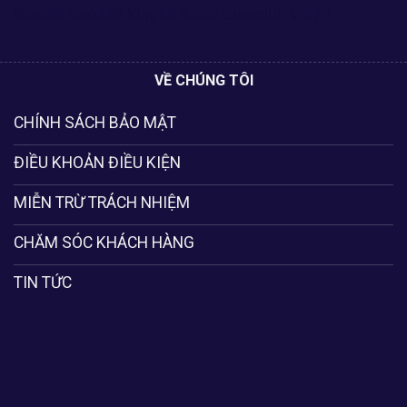
Won88
Good88
King88
ABC8
Sumclub
Vip79
VỀ CHÚNG TÔI
CHÍNH SÁCH BẢO MẬT
ĐIỀU KHOẢN ĐIỀU KIỆN
MIỄN TRỪ TRÁCH NHIỆM
CHĂM SÓC KHÁCH HÀNG
TIN TỨC