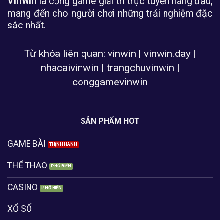
Vinwin
là cổng game giải trí trực tuyến hàng đầu,
mang đến cho người chơi những trải nghiệm đặc
sắc nhất.
Từ khóa liên quan: vinwin | vinwin.day |
nhacaivinwin | trangchuvinwin |
conggamevinwin
SẢN PHẨM HOT
GAME BÀI
THỂ THAO
CASINO
XỔ SỐ