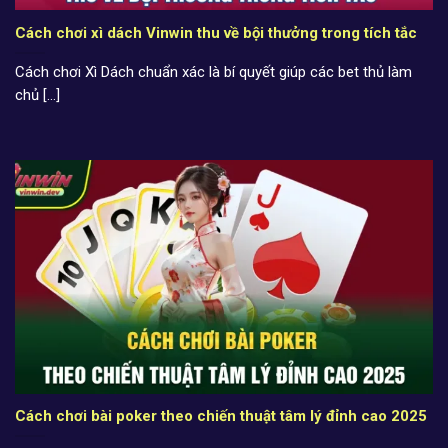
Cách chơi xì dách Vinwin thu về bội thưởng trong tích tắc
Cách chơi Xì Dách chuẩn xác là bí quyết giúp các bet thủ làm
chủ [...]
Cách chơi bài poker theo chiến thuật tâm lý đỉnh cao 2025