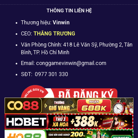
THÔNG TIN LIÊN HỆ
Thương hiệu:
Vinwin
CEO:
THẮNG TRƯƠNG
Văn Phòng Chính:
418 Lê Văn Sỹ, Phường 2, Tân
Bình, TP. Hồ Chí Minh
Email:
conggamevinwin@gmail.com
SĐT: 0977 301 330
Copyright 2026 ©
Vinwin