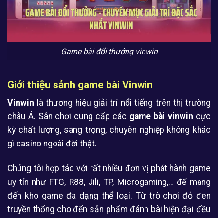
Game bài đổi thưởng vinwin
Giới thiệu sảnh game bài Vinwin
Vinwin
là thương hiệu giải trí nổi tiếng trên thị trường
châu Á. Sân chơi cung cấp các
game bài vinwin
cực
kỳ chất lượng, sang trọng, chuyên nghiệp không khác
gì casino ngoài đời thật.
Chúng tôi hợp tác với rất nhiều đơn vị phát hành game
uy tín như FTG, R88, Jili, TP, Microgaming,… để mang
đến kho game đa dạng thể loại. Từ trò chơi đỏ đen
truyền thống cho đến sản phẩm đánh bài hiện đại đều