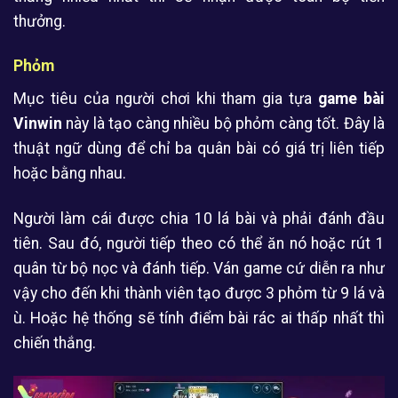
thưởng.
Phỏm
Mục tiêu của người chơi khi tham gia tựa
game bài
Vinwin
này là tạo càng nhiều bộ phỏm càng tốt. Đây là
thuật ngữ dùng để chỉ ba quân bài có giá trị liên tiếp
hoặc bằng nhau.
Người làm cái được chia 10 lá bài và phải đánh đầu
tiên. Sau đó, người tiếp theo có thể ăn nó hoặc rút 1
quân từ bộ nọc và đánh tiếp. Ván game cứ diễn ra như
vậy cho đến khi thành viên tạo được 3 phỏm từ 9 lá và
ù. Hoặc hệ thống sẽ tính điểm bài rác ai thấp nhất thì
chiến thắng.