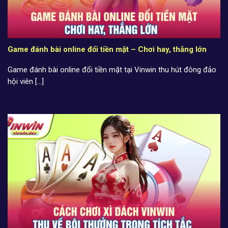
Game đánh bài online đổi tiền mặt – Chơi hay, thắng lớn
Game đánh bài online đổi tiền mặt tại Vinwin thu hút đông đảo
hội viên [...]