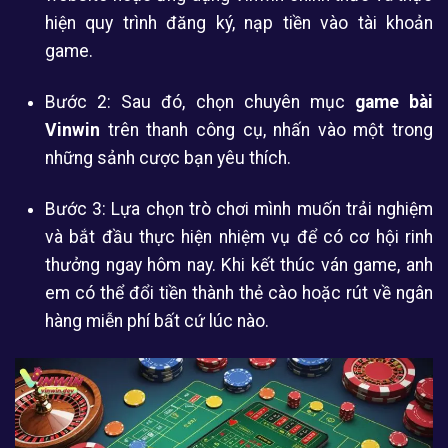
hiện quy trình đăng ký, nạp tiền vào tài khoản
game.
Bước 2: Sau đó, chọn chuyên mục
game bài
Vinwin
trên thanh công cụ, nhấn vào một trong
những sảnh cược bạn yêu thích.
Bước 3: Lựa chọn trò chơi mình muốn trải nghiệm
và bắt đầu thực hiện nhiệm vụ để có cơ hội rinh
thưởng ngay hôm nay. Khi kết thúc ván game, anh
em có thể đổi tiền thành thẻ cào hoặc rút về ngân
hàng miễn phí bất cứ lúc nào.