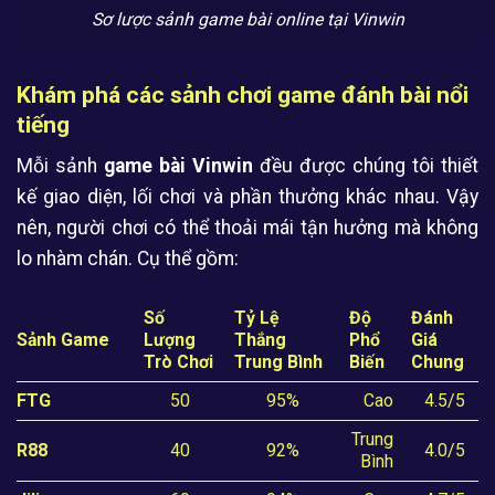
Sơ lược sảnh game bài online tại Vinwin
Khám phá các sảnh chơi game đánh bài nổi
tiếng
Mỗi sảnh
game bài Vinwin
đều được chúng tôi thiết
kế giao diện, lối chơi và phần thưởng khác nhau. Vậy
nên, người chơi có thể thoải mái tận hưởng mà không
lo nhàm chán. Cụ thể gồm:
Số
Tỷ Lệ
Độ
Đánh
Sảnh Game
Lượng
Thắng
Phổ
Giá
Trò Chơi
Trung Bình
Biến
Chung
FTG
50
95%
Cao
4.5/5
Trung
R88
40
92%
4.0/5
Bình