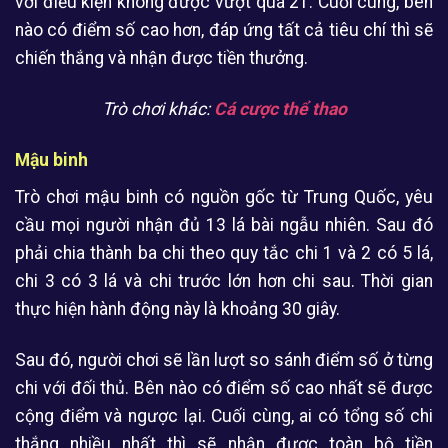
với điều kiện không được vượt quá 21. Cuối cùng, bên
nào có điểm số cao hơn, đáp ứng tất cả tiêu chí thì sẽ
chiến thắng và nhận được tiền thưởng.
Trò chơi khác:
Cá cược thể thao
Mậu binh
Trò chơi mậu binh có nguồn gốc từ Trung Quốc, yêu
cầu mọi người nhận đủ 13 lá bài ngẫu nhiên. Sau đó
phải chia thành ba chi theo quy tắc chi 1 và 2 có 5 lá,
chi 3 có 3 lá và chi trước lớn hơn chi sau. Thời gian
thực hiện hành động này là khoảng 30 giây.
Sau đó, người chơi sẽ lần lượt so sánh điểm số ở từng
chi với đối thủ. Bên nào có điểm số cao nhất sẽ được
cộng điểm và ngược lại. Cuối cùng, ai có tổng số chi
thắng nhiều nhất thì sẽ nhận được toàn bộ tiền