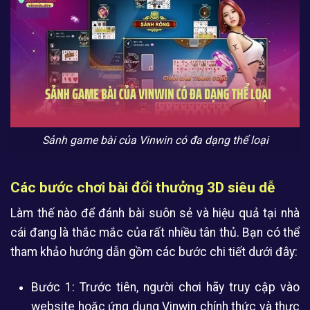
Sảnh game bài của Vinwin có đa dạng thể loại
Các bước chơi bài đổi thưởng 3D siêu dễ
Làm thế nào để đánh bài suôn sẻ và hiệu quả tại nhà
cái đang là thắc mắc của rất nhiều tân thủ. Bạn có thể
tham khảo hướng dẫn gồm các bước chi tiết dưới đây:
Bước 1: Trước tiên, người chơi hãy truy cập vào
website hoặc ứng dụng Vinwin chính thức và thực