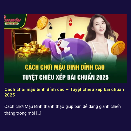
Cách chơi mậu binh đỉnh cao – Tuyệt chiêu xếp bài chuẩn
2025
Cách chơi Mậu Binh thành thạo giúp bạn dễ dàng giành chiến
thắng trong mỗi [...]