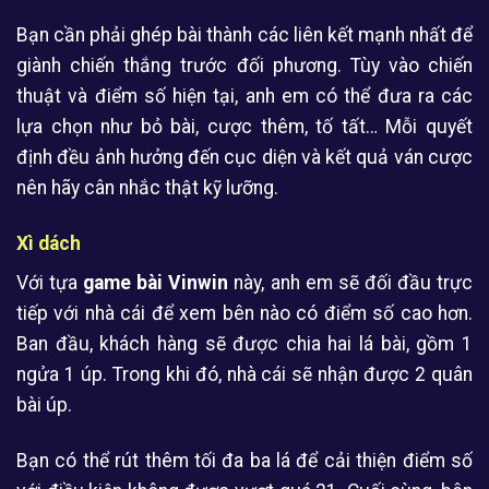
Bạn cần phải ghép bài thành các liên kết mạnh nhất để
giành chiến thắng trước đối phương. Tùy vào chiến
thuật và điểm số hiện tại, anh em có thể đưa ra các
lựa chọn như bỏ bài, cược thêm, tố tất… Mỗi quyết
định đều ảnh hưởng đến cục diện và kết quả ván cược
nên hãy cân nhắc thật kỹ lưỡng.
Xì dách
Với tựa
game bài Vinwin
này, anh em sẽ đối đầu trực
tiếp với nhà cái để xem bên nào có điểm số cao hơn.
Ban đầu, khách hàng sẽ được chia hai lá bài, gồm 1
ngửa 1 úp. Trong khi đó, nhà cái sẽ nhận được 2 quân
bài úp.
Bạn có thể rút thêm tối đa ba lá để cải thiện điểm số