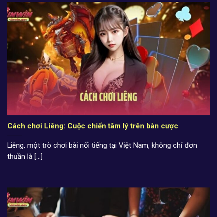
Cách chơi Liêng: Cuộc chiến tâm lý trên bàn cược
Liêng, một trò chơi bài nổi tiếng tại Việt Nam, không chỉ đơn
thuần là [...]