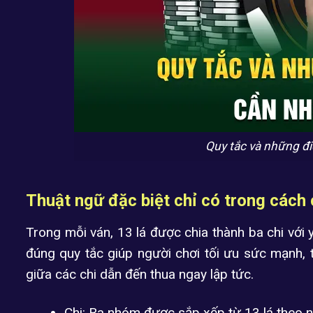
Quy tắc và những đi
Thuật ngữ đặc biệt chỉ có trong cách
Trong mỗi ván, 13 lá được chia thành ba chi với y
đúng quy tắc giúp người chơi tối ưu sức mạnh, 
giữa các chi dẫn đến thua ngay lập tức.
Chi: Ba nhóm được sắp xếp từ 13 lá theo n