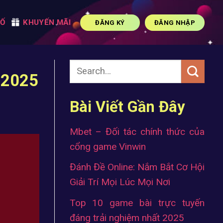
SỐ
KHUYẾN MÃI
ĐĂNG KÝ
ĐĂNG NHẬP
 2025
Bài Viết Gần Đây
Mbet – Đối tác chính thức của
cổng game Vinwin
Đánh Đề Online: Nắm Bắt Cơ Hội
Giải Trí Mọi Lúc Mọi Nơi
Top 10 game bài trực tuyến
đáng trải nghiệm nhất 2025