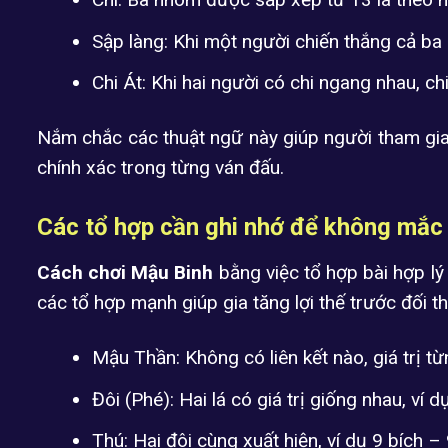
Sập làng: Khi một người chiến thắng cả ba 
Chi Át: Khi hai người có chi ngang nhau, ch
Nắm chắc các thuật ngữ này giúp người tham gi
chính xác trong từng ván đấu.
Các tổ hợp cần ghi nhớ để không mắc 
Cách chơi Mậu Binh
bằng việc tổ hợp bài hợp lý
các tổ hợp mạnh giúp gia tăng lợi thế trước đối th
Mậu Thần: Không có liên kết nào, giá trị từn
Đôi (Phé): Hai lá có giá trị giống nhau, ví d
Thú: Hai đôi cùng xuất hiện, ví dụ 9 bích – 