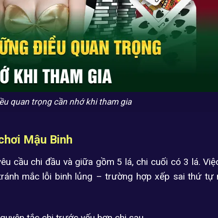
ều quan trọng cần nhớ khi tham gia
 chơi Mậu Binh
êu cầu chi đầu và giữa gồm 5 lá, chi cuối có 3 lá. Vi
tránh mắc lỗi binh lủng – trường hợp xếp sai thứ tự
guyên tắc chi trước yếu hơn chi sau.