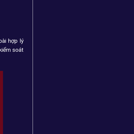
bài hợp lý
 kiểm soát